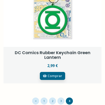
DC Comics Rubber Keychain Green
Lantern
2,99 €
Comprar
<
1
2
3
4