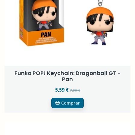
Funko POP! Keychain: Dragonball GT -
Pan
5,59 €
7,99 €
Comprar