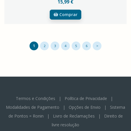
15,99 €
Comprar
1
2
3
4
5
6
>
Termos e Condições
|
Política de Privacidade
|
Modalidades de Pagamento
|
Opções de Envio
|
Sistema
de Pontos = Ronin
|
Livro de Reclamações
|
Direito de
livre resolução