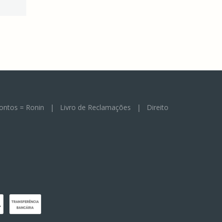
ontos = Ronin
|
Livro de Reclamações
|
Direito