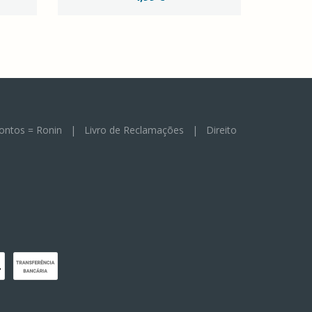
ontos = Ronin
|
Livro de Reclamações
|
Direito