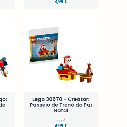
3,99 €
go:
Lego 30670 - Creator:
de
Passeio de Trenó do Pai
Natal
Lego
4,99 €