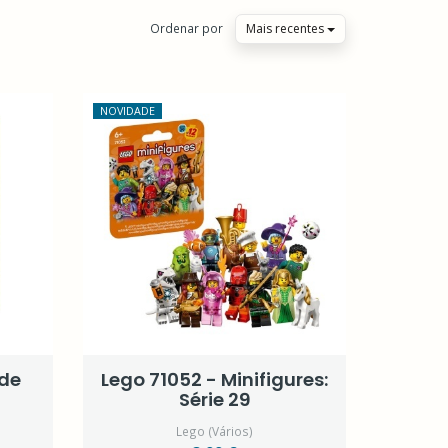
Ordenar por
Mais recentes
NOVIDADE
 de
Lego 71052 - Minifigures:
Série 29
Lego (Vários)