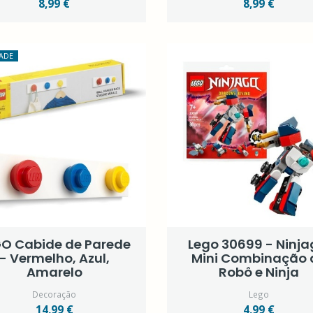
8,99 €
8,99 €
ADE
O Cabide de Parede
Lego 30699 - Ninja
- Vermelho, Azul,
Mini Combinação 
Amarelo
Robô e Ninja
Decoração
Lego
14,99 €
4,99 €