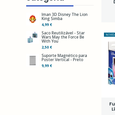
Íman 3D Disney The Lion
King Simba
4,99 €
Saco Reutilizável - Star
NOVID
Wars May the Force Be
With You
2,50 €
Suporte Magnético para
Poster Vertical - Preto
9,99 €
Fu
L