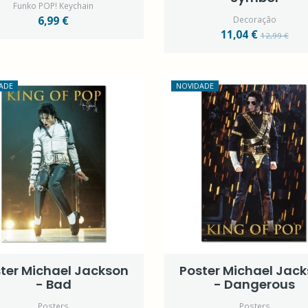
Funko POP! Keychain
6,99 €
Decoração
11,04 €
12,99 €
ADE
NOVIDADE
ter Michael Jackson
Poster Michael Jac
- Bad
- Dangerous
Posters
Posters