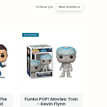
Ordenar por
Mais recentes
NOVIDADE
The
Funko POP! Movies: Tron
st
- Kevin Flynn