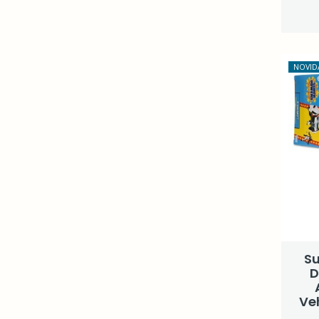
NOVID
S
D
Veh