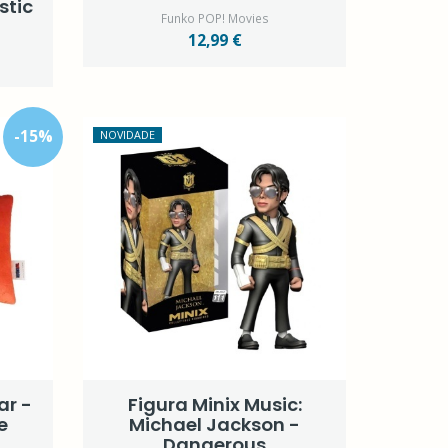
stic
Funko POP! Movies
12,99 €
-
15
%
NOVIDADE
ar -
Figura Minix Music:
e
Michael Jackson -
Dangerous