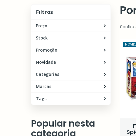
Po
Filtros
Filtros
Preço
Confira 
Stock
NOVID
Promoção
Novidade
Categorias
Marcas
Tags
Popular nesta
F
categoria
Spi