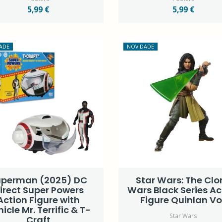
5,99 €
5,99 €
ADE
NOVIDADE
uperman (2025) DC
Star Wars: The Clo
irect Super Powers
Wars Black Series Ac
Action Figure with
Figure Quinlan Vo
icle Mr. Terrific & T-
Star Wars
Craft