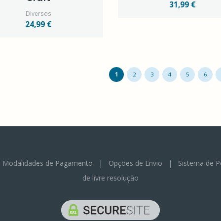
31,99 €
Diversos
24,99 €
1
2
3
4
5
6
|
Modalidades de Pagamento
|
Opções de Envio
|
Sistema de P
de livre resolução